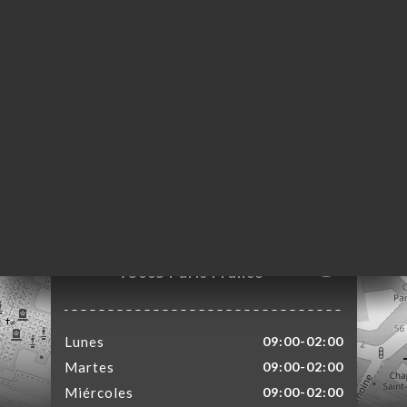
CIO
ERVA
ERÍA
EÑA
NÚ
ACTO
6 Rue Descartes
75005 Paris France
Lunes
09:00-02:00
Martes
09:00-02:00
Miércoles
09:00-02:00