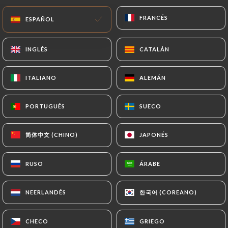
FRANCÉS
FRANCÉS
ES
MENÚ
ESPAÑOL
ESPAÑOL
INGLÉS
INGLÉS
CATALÁN
CATALÁN
ITALIANO
ITALIANO
ALEMÁN
ALEMÁN
/
INICIO
CONTACTO
PORTUGUÉS
PORTUGUÉS
SUECO
SUECO
Contacto
简体中文 (CHINO)
简体中文 (CHINO)
JAPONÉS
JAPONÉS
RUSO
RUSO
ÁRABE
ÁRABE
한국어 (COREANO)
한국어 (COREANO)
NEERLANDÉS
NEERLANDÉS
Le Petit Café
CHECO
CHECO
GRIEGO
GRIEGO