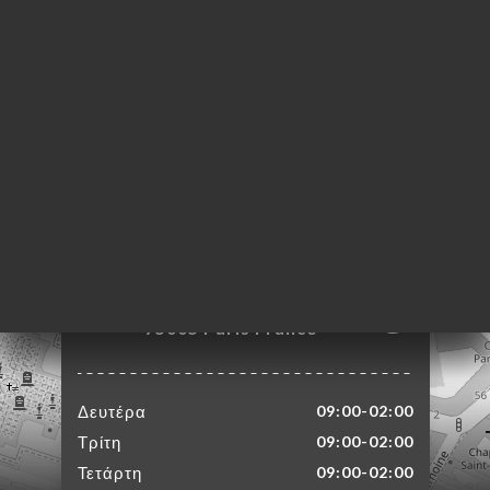
ΙΚΉ
ΤΗΣΗ
ΡΑΦΊΕΣ
ΤΙΚΉ
ΝΟΎ
ΑΦΉ
6 Rue Descartes
75005 Paris France
Δευτέρα
09:00-02:00
Τρίτη
09:00-02:00
Τετάρτη
09:00-02:00