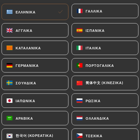
ΓΑΛΛΙΚΆ
ΓΑΛΛΙΚΆ
EL
ΜΕΝΟΎ
ΕΛΛΗΝΙΚΆ
ΕΛΛΗΝΙΚΆ
ΑΓΓΛΙΚΆ
ΑΓΓΛΙΚΆ
ΙΣΠΑΝΙΚΆ
ΙΣΠΑΝΙΚΆ
ΚΑΤΑΛΑΝΙΚΆ
ΚΑΤΑΛΑΝΙΚΆ
ΙΤΑΛΙΚΆ
ΙΤΑΛΙΚΆ
/
ΑΡΧΙΚΉ
ΕΠΑΦΉ
ΓΕΡΜΑΝΙΚΆ
ΓΕΡΜΑΝΙΚΆ
ΠΟΡΤΟΓΑΛΙΚΆ
ΠΟΡΤΟΓΑΛΙΚΆ
Επαφή
简体中文 (ΚΙΝΈΖΙΚΑ)
简体中文 (ΚΙΝΈΖΙΚΑ)
ΣΟΥΗΔΙΚΆ
ΣΟΥΗΔΙΚΆ
ΙΑΠΩΝΙΚΆ
ΙΑΠΩΝΙΚΆ
ΡΩΣΙΚΆ
ΡΩΣΙΚΆ
ΑΡΑΒΙΚΆ
ΑΡΑΒΙΚΆ
ΟΛΛΑΝΔΙΚΆ
ΟΛΛΑΝΔΙΚΆ
Le Petit Café
한국어 (ΚΟΡΕΆΤΙΚΑ)
한국어 (ΚΟΡΕΆΤΙΚΑ)
ΤΣΈΧΙΚΑ
ΤΣΈΧΙΚΑ