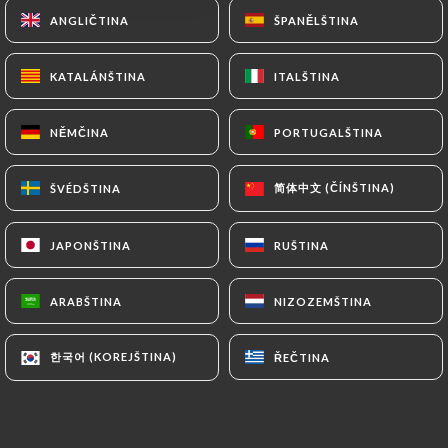
ANGLIČTINA
ANGLIČTINA
ŠPANĚLŠTINA
ŠPANĚLŠTINA
Hodnotil uživatel Feba F.
KATALÁNŠTINA
KATALÁNŠTINA
ITALŠTINA
ITALŠTINA
F
1/5
NĚMČINA
NĚMČINA
PORTUGALŠTINA
PORTUGALŠTINA
30/06/2026
•
10:55
简体中文 (ČÍNŠTINA)
简体中文 (ČÍNŠTINA)
ŠVÉDŠTINA
ŠVÉDŠTINA
Hodnotil uživatel William S.
W
5/5
A pleasant surprise. The menu seemed
JAPONŠTINA
JAPONŠTINA
RUŠTINA
RUŠTINA
quite pedestrian with over-large portions
(for example the entrecote was listed at
ARABŠTINA
ARABŠTINA
NIZOZEMŠTINA
NIZOZEMŠTINA
300 grams, the equivalent of 10.5 ounces!
But it turned out the fish of the day (St.
한국어 (KOREJŠTINA)
한국어 (KOREJŠTINA)
ŘEČTINA
ŘEČTINA
Pierre or John Dorry) was just the right
size, perfectly cooked, and served with
tasty vegetables and rice.