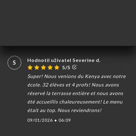
D
5/5
Excellent moment passé en famille, lieu
agréable, serveuse très sympa, et repas
très bon, nous reviendrons!
12/01/2026
•
09:27
Hodnotil uživatel Severine d.
S
5/5
Super! Nous venions du Kenya avec notre
école. 32 élèves et 4 profs! Nous avons
réservé la terrasse entière et nous avons
été accueillis chaleureusement! Le menu
était au top. Nous reviendrons!
09/01/2026
•
06:09