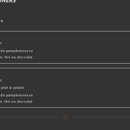
EUNERS
HAUDES
re
t
s de pamplemousse
fé, thé ou chocolat
t
 plat & salade
s de pamplemousse
fé, thé ou chocolat