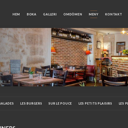
HEM
BOKA
GALLERI
OMDÖMEN
MENY
KONTAKT
 SALADES
LES BURGERS
SUR LE POUCE
LES PETITS PLAISIRS
LES 
ES APÉRITIFS
LES ALCOOLS
LES LIQUEURS ET DIGÉSTIFS
LES COCKT