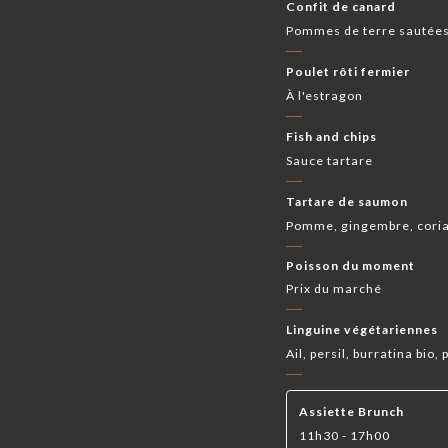
Confit de canard
Pommes de terre sautée
Poulet rôti fermier
À l'estragon
Fish and chips
Sauce tartare
Tartare de saumon
Pomme, gingembre, corian
Poisson du moment
Prix du marché
Linguine végétariennes
Ail, persil, burratina bio
Assiette Brunch
11h30 - 17h00