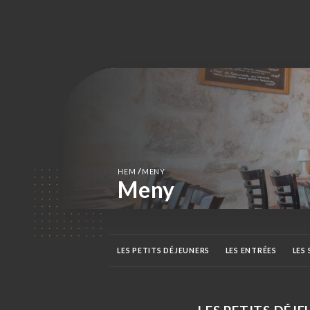
/
HEM
MENY
Meny
LES PETITS DÉJEUNERS
LES ENTRÉES
LES
LES DESSERTS
LES SOFTS
LES BIÈRES
L