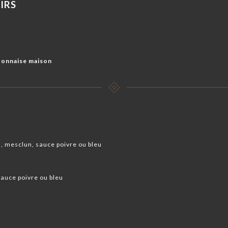
SIRS
e
ayonnaise maison
 mesclun, sauce poivre ou bleu
sauce poivre ou bleu