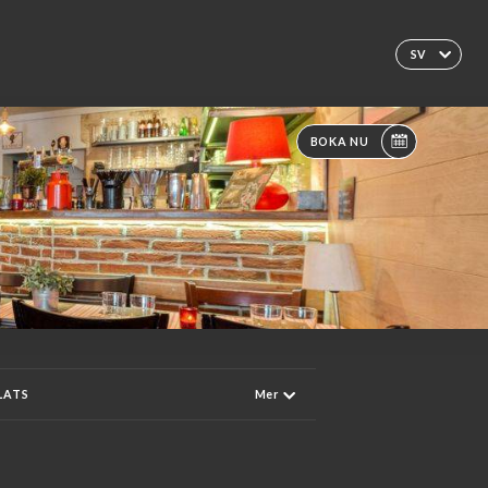
SV
BOKA NU
PLATS
Mer
AILS