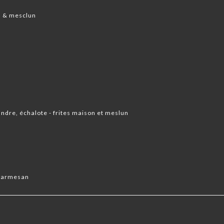
s & mesclun
dre, échalote - frites maison et meslun
, parmesan