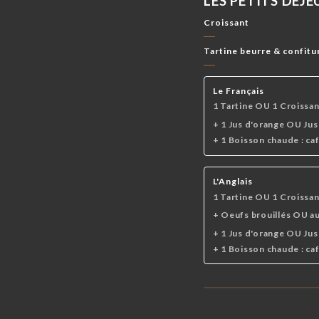
LES PETITS DÉJ
LES SPÉCIAUX
LES VINS
LES BOISSONS C
Croissant
Tartine beurre & confitu
Le Français
1 Tartine OU 1 Croissan
+ 1 Jus d'orange OU Ju
+ 1 Boisson chaude : ca
L'Anglais
1 Tartine OU 1 Croissan
+ Oeufs brouillés OU au
+ 1 Jus d'orange OU Ju
+ 1 Boisson chaude : ca