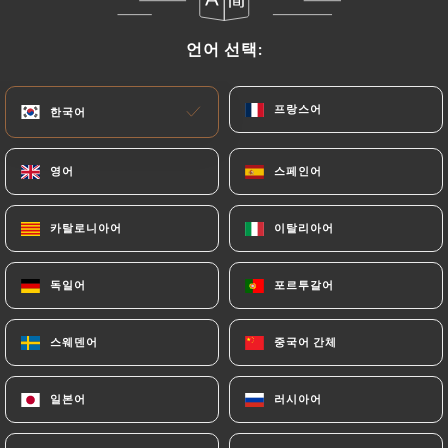
금일부터 02:00까지 영업
언어 선택:
언어 선택:
프랑스어
프랑스어
한국어
한국어
Le Petit Café
영어
영어
스페인어
스페인어
70 리뷰
카탈로니아어
카탈로니아어
이탈리아어
이탈리아어
RESTAURANT FRANÇAIS
독일어
독일어
포르투갈어
포르투갈어
6 Rue Descartes
75005 Paris France
스웨덴어
스웨덴어
중국어 간체
중국어 간체
일본어
일본어
러시아어
러시아어
소개