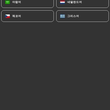
아랍어
아랍어
네덜란드어
네덜란드어
체코어
체코어
그리스어
그리스어
Au cœur du quartier latin, à mi-chemin entre
l'univers intellectuel et l'ambiance bohème,
le petit café est l'endroit parfait pour se
rassasier "à la cool" ou sur le pouce.
Une cuisine simple mais de bonne qualité,
(100% faite maison et produits frais) vous
feront apprécier déjeuners et dîners en
couple ou entre amis.
La terrasse fermée et chauffée l’hiver fera le
bonheur des fumeurs. Et, cerise sur le
gâteau, l’excellent rapport qualité prix des
formules ainsi que de la carte vous